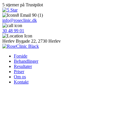
5 stjerner på Trustpilot
info@roseclinic.dk
30 48 99 01
Herlev Bygade 22, 2730 Herlev
Forside
Behandlinger
Resultater
Priser
Om os
Kontakt