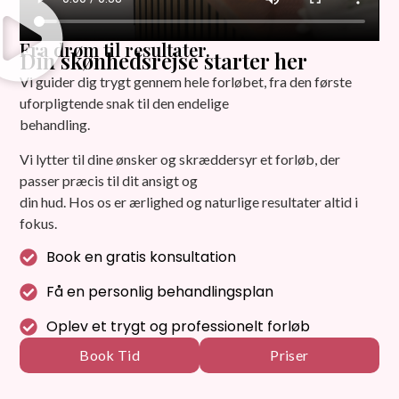
Fra drøm til resultater.
Din skønhedsrejse starter her
Vi guider dig trygt gennem hele forløbet, fra den første
uforpligtende snak til den endelige
behandling.
Vi lytter til dine ønsker og skræddersyr et forløb, der
passer præcis til dit ansigt og
din hud. Hos os er ærlighed og naturlige resultater altid i
fokus.
Book en gratis konsultation
Få en personlig behandlingsplan
Oplev et trygt og professionelt forløb
Book Tid
Priser