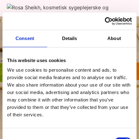
Din tryghed, vores prioritet.
Hvorfor du er i trygge hænder hos
RoseClinic
Consent
Details
About
Når du vælger os, vælger du kompromisløs
Priser
kvalitet. Vi tilbyder professionelle og
This website uses cookies
æstetiske behandlinger, der bygger på stor
Book
medicinsk ekspertise og ærlig rådgivning.
We use cookies to personalise content and ads, to
Tid
Din tryghed er vores
provide social media features and to analyse our traffic.
førsteprioritet.
We also share information about your use of our site with
our social media, advertising and analytics partners who
may combine it with other information that you’ve
provided to them or that they’ve collected from your use
Moderne kosmetisk klinik
of their services.
En rolig og moderne oase nær København, hvor vi har
100% fokus på at skabe naturlige og smukke
resultater for dig.
Consent