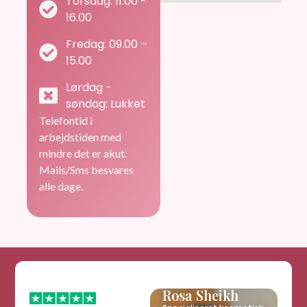
Torsdag: 11:00 -
16.00
Fredag: 09.00 –
15.00
Lørdag -
søndag: Lukket
Telefontid i
arbejdstiden med
mindre det er akut.
Mails/Sms besvares
alle dage.
Rosa Sheikh