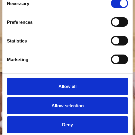
Necessary
Selection
Erfarne specialister
Du bliver altid behandlet af vores dygtige kosmetiske
sygeplejerske, som har over 10 års kosmetisk
Preferences
erfaring.
Autoriseret af Styrelsen
Statistics
Vores tilknyttede hudlæge og dermatolog sikrer, at
alle behandlinger lever op til de absolut højeste krav
Marketing
for patientsikkerhed.
Allow all
Allow selection
Deny