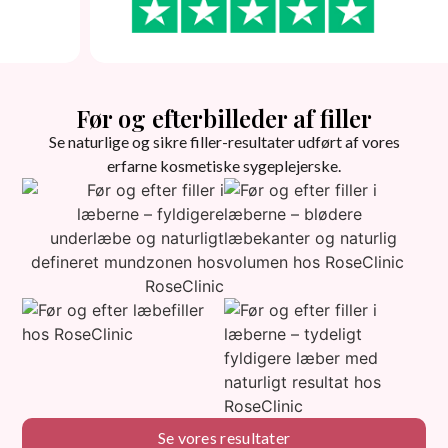
mærke, at
med passi
sessioner
så man føl
anbefale
Før og efterbilleder af filler
Se naturlige og sikre filler-resultater udført af vores
erfarne kosmetiske sygeplejerske.
Se vores resultater