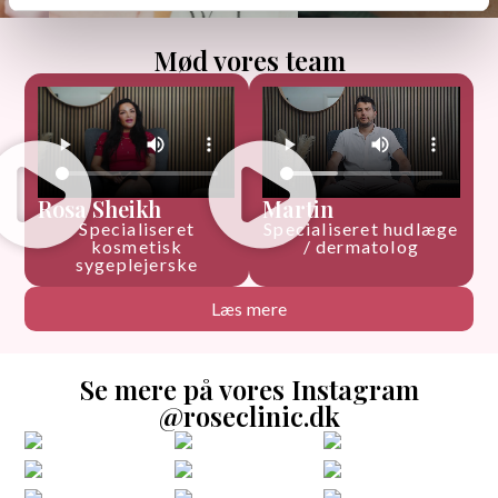
Mød vores team
Rosa Sheikh
Martin
Specialiseret
Specialiseret hudlæge
kosmetisk
/ dermatolog
sygeplejerske
Læs mere
Se mere på vores Instagram​
@roseclinic.dk