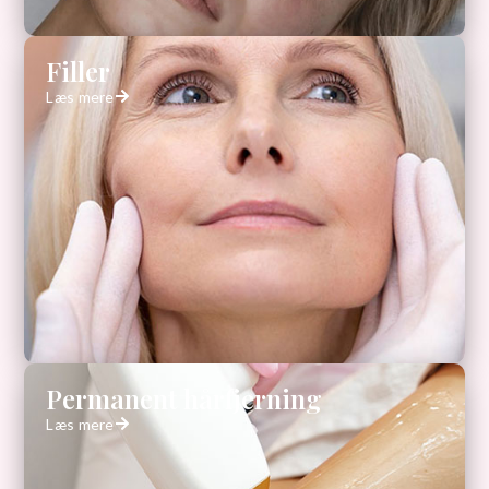
Filler
Læs mere
Permanent hårfjerning
Læs mere