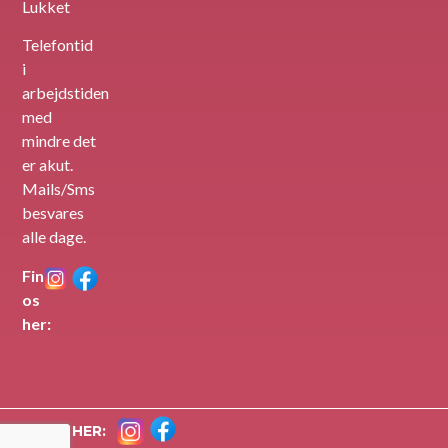
Lukket
Telefontid
i
arbejdstiden
med
mindre det
er akut.
Mails/Sms
besvares
alle dage.
Find
os
her:
FIND OS HER: