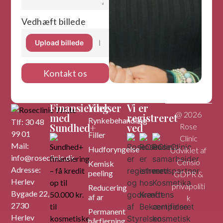
Vedhæft billede
Ingen billeder valgt
Upload billede
Kontakt os
Finansiering
Ydelser
Vi er
@ 2026
med
registreret
Rynkebehandling
Tlf: 30 48
Sundhed+
ved
Rose
99 01
Filler
Clinic
Mail:
Hudforyngelse
Udviklet af
info@roseclinic.dk
Censio
Kemisk
Adresse:
peeling
GDPR &
Herlev
privapoliti
Reducering
Bygade 22,
af ar
k
2730
Permanent
Herlev
hårfjerning