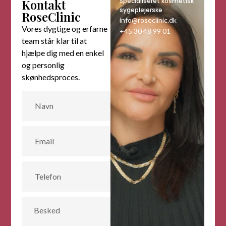
Kontakt
Specialiseret kosmetisk
sygeplejerske
RoseClinic
info@roseclinic.dk
Vores dygtige og erfarne
+45 30 48 99 01
team står klar til at
hjælpe dig med en enkel
og personlig
skønhedsproces.