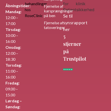
Åbningstider:
Fjernelse af
karsprængninger
Mandag:
på ben
Se til​
12:00 –
synsrapport
Fjernelse af
17:00
tatoveringer
her
Tirsdag:
10:00 –
5
16:00
stjerner
Onsdag:
på
12:00 –
Trustpilot
18:30
Torsdag:
11:00 –
16:00
Fredag:
09.00 –
15.00
Lørdag –
Søndag: