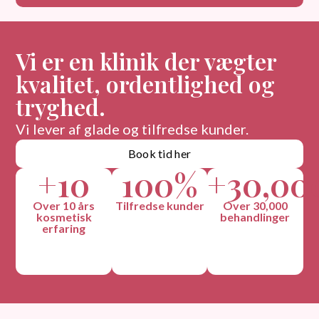
Vi er en klinik der vægter
kvalitet, ordentlighed og
tryghed.
Vi lever af glade og tilfredse kunder.
Book tid her
+
10
100
%
+
30,00
Over 10 års
Tilfredse kunder
Over 30,000
kosmetisk
behandlinger
erfaring