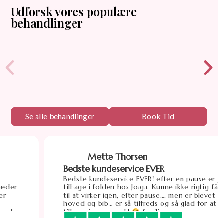
Udforsk vores populære
behandlinger
Se alle behandlinger
Book Tid
te Thorsen
Ba
ndeservice EVER
At besøg
eservice EVER! efter en pause er jeg
At besøge
olden hos Jo:ga. Kunne ikke rigtig få min app
oplevelse
r igen, efter pause…. men er blevet hjulpet i
stor ven
b… er så tilfreds og så glad for at være
fremragend
oga med J
familien
give sin p