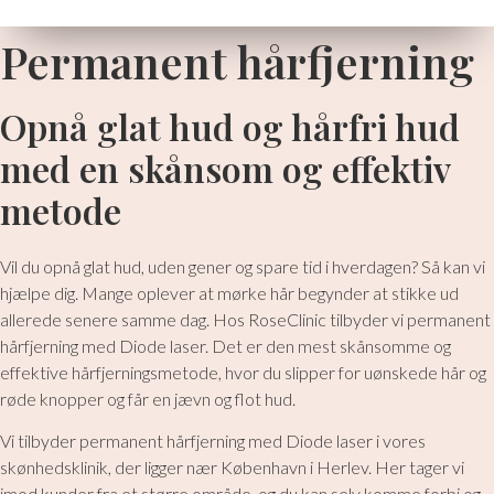
Permanent hårfjerning
Opnå glat hud og hårfri hud
med en skånsom og effektiv
metode
Vil du opnå glat hud, uden gener og spare tid i hverdagen? Så kan vi
hjælpe dig. Mange oplever at mørke hår begynder at stikke ud
allerede senere samme dag. Hos RoseClinic tilbyder vi permanent
hårfjerning med Diode laser. Det er den mest skånsomme og
effektive hårfjerningsmetode, hvor du slipper for uønskede hår og
røde knopper og får en jævn og flot hud.​​
Vi tilbyder permanent hårfjerning med Diode laser i vores
skønhedsklinik, der ligger nær København i Herlev. Her tager vi
imod kunder fra et større område, og du kan selv komme forbi og