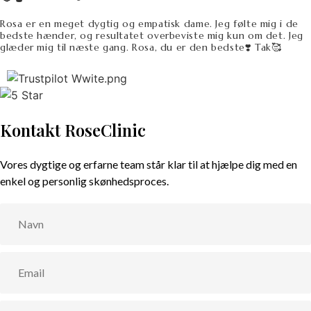
er SÅ LYKKELIG. 😁 Rosa 🌹 er virkelig omhyggelig og
perfektionistisk. Jeg er så glad for jeg fandt STEDET, hvor jeg
føler mig 110% i sikre hænder. 🥰🫶🏼💋 Roseclinic ligger så den
er nem og komme, og nemt at parkere da der er gratis
parkering 🅿️ bag ved . Man får tilbudt drikke og det er en flot
Ivana Punčochářová
og lys klinik Og så er Rosa bare en så fantastik og varm kvinde.
🌹🫶🏼
🥇👌Tak Rosa❣️
Rosa er en meget dygtig og empatisk dame. Jeg følte mig i de
bedste hænder, og resultatet overbeviste mig kun om det. Jeg
glæder mig til næste gang. Rosa, du er den bedste❣️ Tak🥰
Kontakt RoseClinic
Vores dygtige og erfarne team står klar til at hjælpe dig med en
enkel og personlig skønhedsproces.