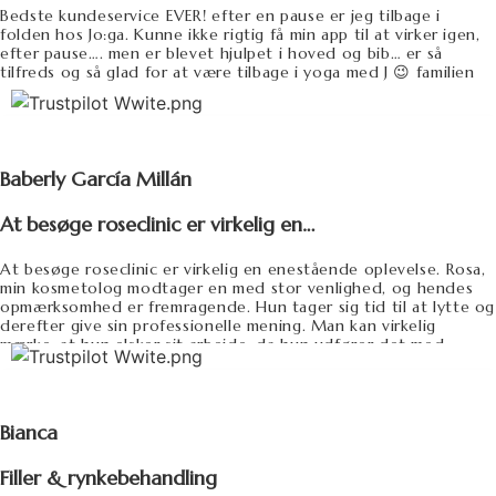
Bedste kundeservice EVER! efter en pause er jeg tilbage i
folden hos Jo:ga. Kunne ikke rigtig få min app til at virker igen,
efter pause…. men er blevet hjulpet i hoved og bib… er så
tilfreds og så glad for at være tilbage i yoga med J 😉 familien
Baberly García Millán
At besøge roseclinic er virkelig en…
At besøge roseclinic er virkelig en enestående oplevelse. Rosa,
min kosmetolog modtager en med stor venlighed, og hendes
opmærksomhed er fremragende. Hun tager sig tid til at lytte og
derefter give sin professionelle mening. Man kan virkelig
mærke, at hun elsker sit arbejde, da hun udfører det med
passion og professionalisme. Både før og efter sessionerne kan
man kontakte hende med spørgsmål, så man føler sig aldrig
alene i processen. Jeg kan kun anbefale hende! ✅✅✅✅✅ 🥇🥇🥇
🥇🥇 ⭐️⭐️⭐️⭐️⭐️