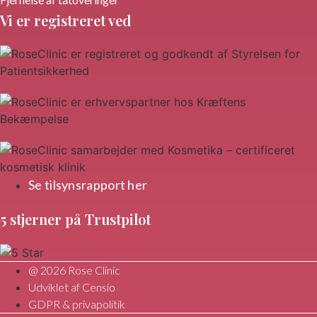
Kemisk peeling
Reducering af ar
Permanent hårfjerning
Fjernelse af karsprængninger på ben
Fjernelse af tatoveringer
Vi er registreret ved
Se til​synsrapport her
5 stjerner på Trustpilot