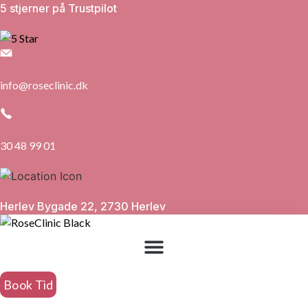
5 stjerner på Trustpilot
info@roseclinic.dk
30 48 99 01
Herlev Bygade 22, 2730 Herlev
Book Tid