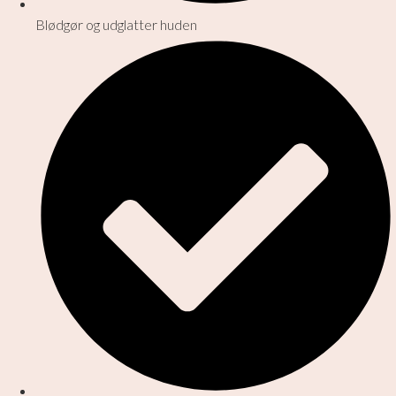
Blødgør og udglatter huden