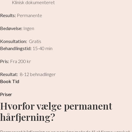
Klinisk dokumenteret​​
Results:
Permanente
Bedøvelse:
Ingen
Konsultation:
Gratis
Behandlingstid:
15-40 min
​Pris:
Fra 200 kr​
Resultat:
8-12 behnadlinger
Book Tid
Priser
​​Hvorfor vælge permanent
hårfjerning?
Permanent hårfjerning er en populær metode til at fjerne uønsket