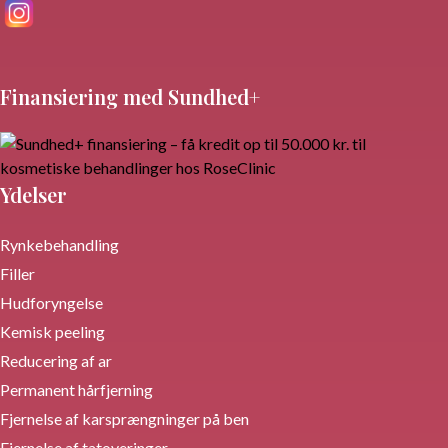
Telefontid i arbejdstiden med mindre det er akut.
Mails/Sms besvares alle dage.
Find os her:
Finansiering med Sundhed+
Ydelser
Rynkebehandling
Filler
Hudforyngelse