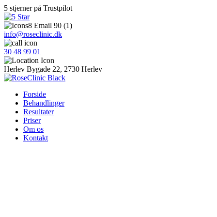
5 stjerner på Trustpilot
info@roseclinic.dk
30 48 99 01
Herlev Bygade 22, 2730 Herlev
Forside
Behandlinger
Resultater
Priser
Om os
Kontakt