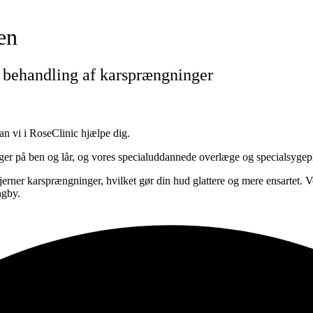
en
v behandling af karsprængninger
an vi i RoseClinic hjælpe dig.
nger på ben og lår, og vores specialuddannede overlæge og specialsygeplej
rner karsprængninger, hvilket gør din hud glattere og mere ensartet. Vo
ngby.