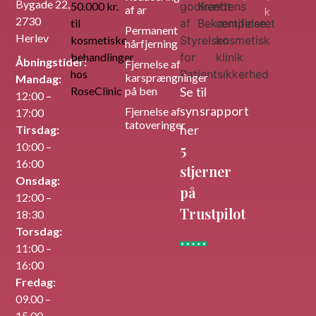
Bygade 22,
af ar
k
2730
Permanent
Herlev
hårfjerning
Åbningstider:
Fjernelse af
karsprængninger
Mandag:
på ben
Se til​
12:00 –
synsrapport
Fjernelse af
17:00
tatoveringer
her
Tirsdag:
10:00 –
5
16:00
stjerner
Onsdag:
på
12:00 –
Trustpilot
18:30
Torsdag:
11:00 –
16:00
Fredag:
09.00 –
15.00