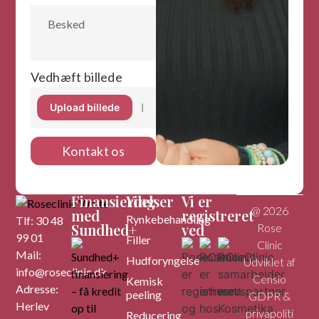
Vedhæft billede
Ingen billeder valgt
Upload billede
Kontakt os
Finansiering
Ydelser
Vi er
@ 2026
med
registreret
Rynkebehandling
Tlf: 30 48
Sundhed+
ved
Rose
99 01
Filler
Clinic
Mail:
Hudforyngelse
Udviklet af
info@roseclinic.dk
Censio
Kemisk
Adresse:
peeling
GDPR &
Herlev
privapoliti
Reducering