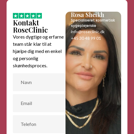
Rosa Sheikh
Kontakt
Specialiseret kosmetisk
sygeplejerske
RoseClinic
info@roseclinic.dk
Vores dygtige og erfarne
+45 30 48 99 01
team står klar til at
hjælpe dig med en enkel
og personlig
skønhedsproces.