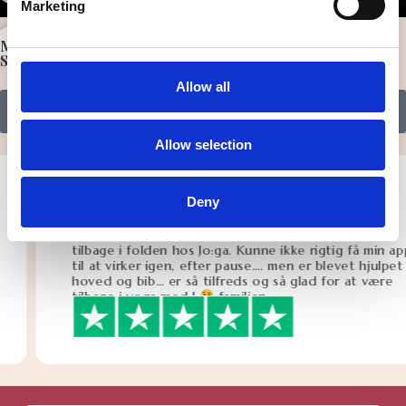
Marketing
Martin
Specialiseret hudlæge / dermatolog
Allow all
Læs mere
Allow selection
Mette Thorsen
Deny
Bedste kundeservice EVER
Bedste kundeservice EVER! efter en pause er jeg
tilbage i folden hos Jo:ga. Kunne ikke rigtig få min app
til at virker igen, efter pause…. men er blevet hjulpet i
hoved og bib… er så tilfreds og så glad for at være
tilbage i yoga med J
familien